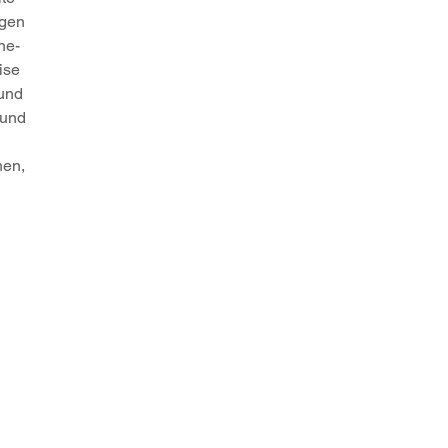
egen
ne-
ise
und
 und
hen,