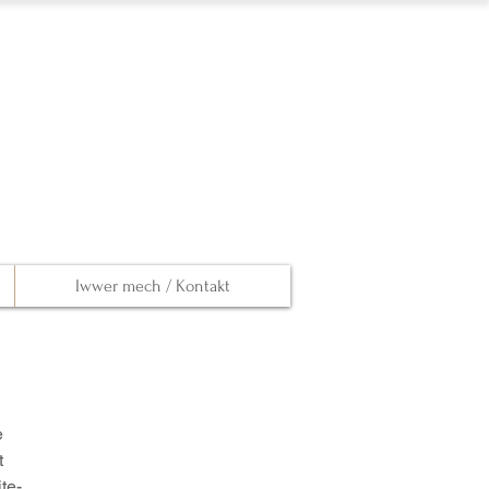
Iwwer mech / Kontakt
e
t
te-