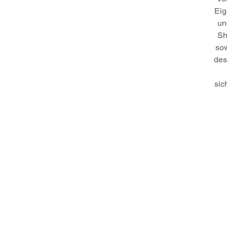
Eig
un
Sh
so
des
sic